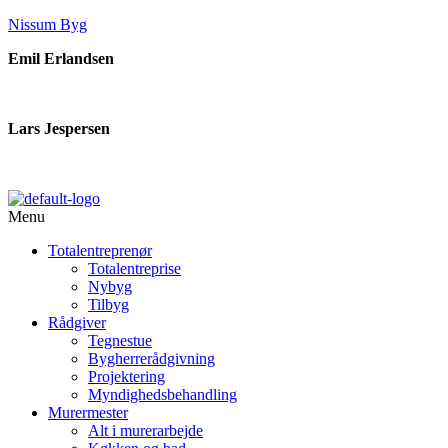
Nissum Byg
Emil Erlandsen
📞
28 43 23 39
📧
ee@nissumbyg.dk
Lars Jespersen
📞
21 25 47 50
📧
lj@nissumbyg.dk
Menu
Totalentreprenør
Totalentreprise
Nybyg
Tilbyg
Rådgiver
Tegnestue
Bygherrerådgivning
Projektering
Myndighedsbehandling
Murermester
Alt i murerarbejde