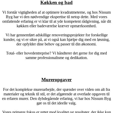
Køkken og bad
Vi forstår vigtigheden af at optimere kvadratmeterne, og hos Nissum
Byg har vi den nødvendige ekspertise til netop dette. Med vores
omfattende erfaring er vi klar til at yde kompetent rådgivning, når dit
køkken eller badeværelse kræver opmærksomhed.
Vi har gennemført adskillige renoveringsprojekter for forskellige
kunder, og vi er sikre på, at vi også kan hjælpe dig med en løsning,
der opfylder dine behov og passer til din økonomi.
Total- eller hovedentreprise? Vi håndterer det gerne for dig med
samme professionalisme og dedikation.
Mureropgaver
For det komplekse murerarbejde, der spænder over viden om alt fra
materialer og teknik til stil, er det afgørende at overlade opgaven til
en erfaren murer. Den dybdegående erfaring, vi har hos Nissum Byg
gør os til det ideelle valg.
Vores primære fokus er rettet mod kvalitet og resultater, der ikke kun